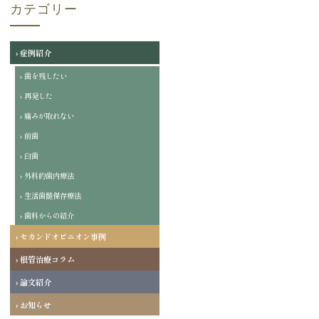
カテゴリー
› 症例紹介
› 歯を残したい
› 再発した
› 痛みが取れない
› 前歯
› 臼歯
› 外科的歯内療法
› 生活歯髄保存療法
› 歯科からの紹介
› セカンドオピニオン事例
› 根管治療コラム
› 論文紹介
› お知らせ