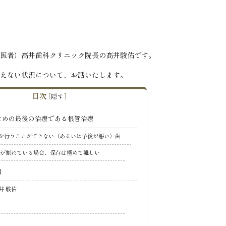
医者）髙井歯科クリニック院長の髙井駿佑です。
えない状況について、お話いたします。
目次
[
隠す
]
ための最後の治療である根管治療
を行うことができない（あるいは予後が悪い）歯
体が割れている場合、保存は極めて難しい
報
井 駿佑