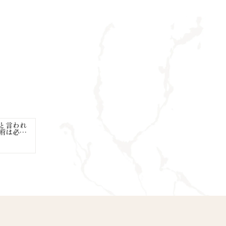
と言われ
術は必
治す方法