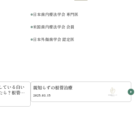
日本歯内療法学会 専門医
米国歯内療法学会 会員
日本外傷歯学会 認定医
している白い
親知らずの根管治療
たら？根管治
2025.03.15
について専門