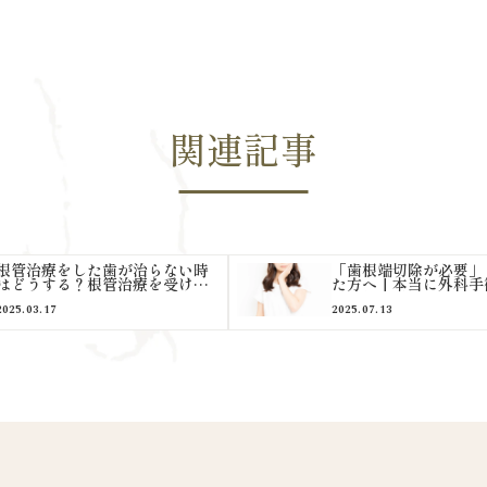
関連記事
根管治療をした歯が治らない時
「歯根端切除が必要」
はどうする？根管治療を受けた
た方へ｜本当に外科手
歯が治らない原因とその後の治
要？外科手術をせずに
療の選択肢を解説
とは？
2025.03.17
2025.07.13