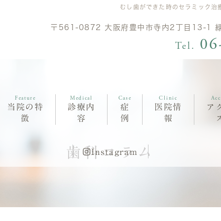
むし歯ができた時のセラミック治
〒561-0872 大阪府豊中市寺内2丁目13-1
06
Tel.
Feature
Medical
Case
Clinic
Acc
当院の特
診療内
症
医院情
ア
徴
容
例
報
歯科コラム
Instagram