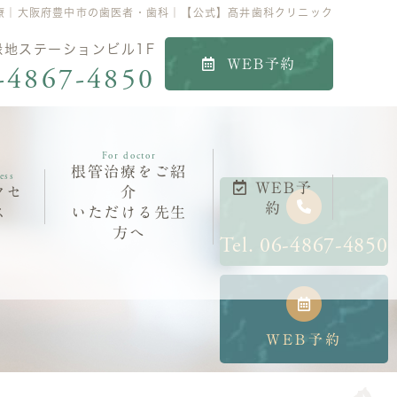
療｜大阪府豊中市の歯医者・歯科｜【公式】髙井歯科クリニック
 緑地ステーションビル1F
WEB予約
-4867-4850
For doctor
根管治療をご紹
ess
WEB予
クセ
介
約
ス
いただける先生
方へ
Tel.
06-4867-4850
WEB予約