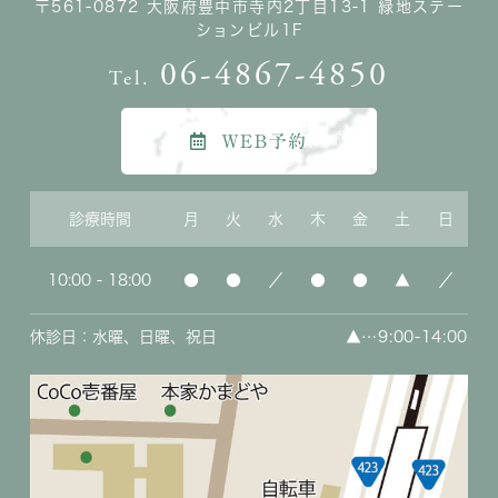
〒561-0872 大阪府豊中市寺内2丁目13-1 緑地ステー
ションビル1F
06-4867-4850
Tel.
WEB予約
診療時間
月
火
水
木
金
土
日
10:00 - 18:00
●
●
／
●
●
▲
／
休診日：水曜、日曜、祝日
▲
…9:00-14:00