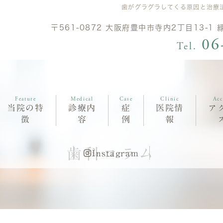
歯がグラグラしてくる原因と治療
〒561-0872 大阪府豊中市寺内2丁目13-1
06
Tel.
Feature
Medical
Case
Clinic
Acc
当院の特
診療内
症
医院情
ア
徴
容
例
報
歯科コラム
Instagram