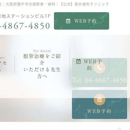
法｜大阪府豊中市の歯医者・歯科｜【公式】髙井歯科クリニック
 緑地ステーションビル1F
WEB予約
-4867-4850
For doctor
根管治療をご紹
ess
WEB予
クセ
介
約
ス
いただける先生
方へ
Tel.
06-4867-4850
WEB予約